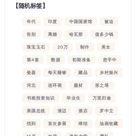
【随机标签】
年代
印度
中国国家馆
被迫
告别
离婚
哈瓦那
值多少钱
珠宝玉石
20万
制作
美女
第4套
数据
初期准备
您手中
瓷器
每天睡够
藏品
乡村振兴
河北
连环画
题材
形之塔
书画投资知识
毕业生
万里归途
美国总统
清迈
酒店
罗中立
找到
首次参展
缔结
油画收藏