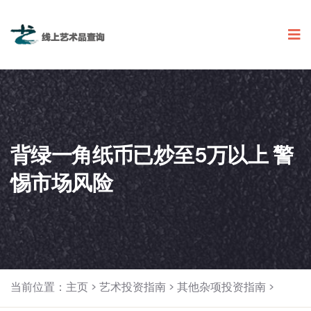
背绿一角纸币已炒至5万以上 警
惕市场风险
当前位置：
主页
>
艺术投资指南
>
其他杂项投资指南
>