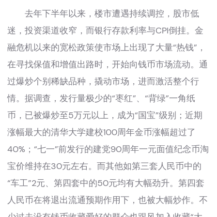
去年下半年以来，楼市遭遇持续调控，股市低
迷，投资渠道收窄，而银行存款利率与CPI倒挂。金
融危机以来的宽松政策使市场上出现了大量“热钱”，
在寻找保值和增值出路时，开始向钱币市场流动。通
过爆炒个别稀缺品种，撬动市场，进而激活整个行
情。据调查，发行量极少的“枣红”、“背绿”一角纸
币，已被爆炒至5万元以上，成为“国宝”级别；近期
涨幅最大的清华大学建校100周年金币涨幅超过了
40%；“七一”前发行的建党90周年一元面值纪念币淘
宝价维持在30元左右。而其他如第三套人民币中的
“车工”2元、第四套中的50元均有大幅劲升。第四套
人民币在将退出流通预期作用下，也被大幅炒作。不