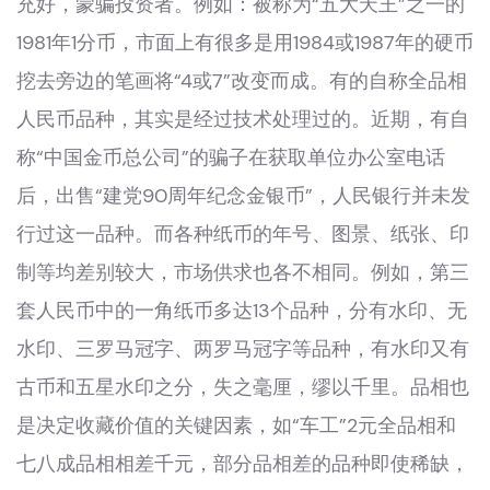
充好，蒙骗投资者。例如：被称为“五大天王”之一的
1981年1分币，市面上有很多是用1984或1987年的硬币
挖去旁边的笔画将“4或7”改变而成。有的自称全品相
人民币品种，其实是经过技术处理过的。近期，有自
称“中国金币总公司”的骗子在获取单位办公室电话
后，出售“建党90周年纪念金银币”，人民银行并未发
行过这一品种。而各种纸币的年号、图景、纸张、印
制等均差别较大，市场供求也各不相同。例如，第三
套人民币中的一角纸币多达13个品种，分有水印、无
水印、三罗马冠字、两罗马冠字等品种，有水印又有
古币和五星水印之分，失之毫厘，缪以千里。品相也
是决定收藏价值的关键因素，如“车工”2元全品相和
七八成品相相差千元，部分品相差的品种即使稀缺，