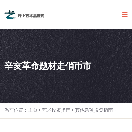
辛亥革命题材走俏币市
当前位置：
主页
>
艺术投资指南
>
其他杂项投资指南
>