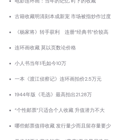
电影连环画：当年的记忆 时下的收藏
古籍收藏明清刻本成新宠 市场被指炒作过度
《杨家将》转手获利 连册“经典书”价较高
连环画收藏 莫以页数论价格
小人书当年1毛如今10万
一本《渡江侦察记》连环画拍价2.5万元
1944年版《毛选》最高拍出21.28万
“个性邮票”只适合个人收藏 升值潜力不大
哪些邮票值得收藏 发行量少而且留存量要少