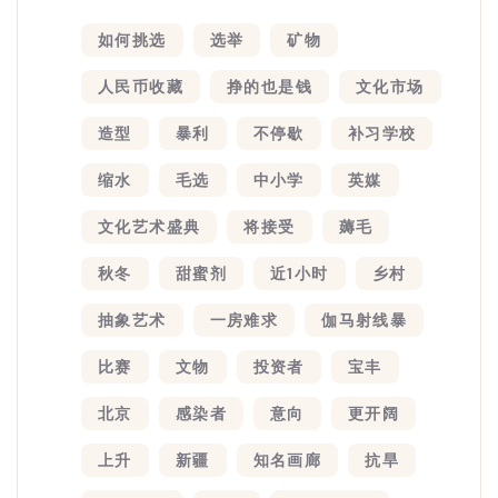
如何挑选
选举
矿物
人民币收藏
挣的也是钱
文化市场
造型
暴利
不停歇
补习学校
缩水
毛选
中小学
英媒
文化艺术盛典
将接受
薅毛
秋冬
甜蜜剂
近1小时
乡村
抽象艺术
一房难求
伽马射线暴
比赛
文物
投资者
宝丰
北京
感染者
意向
更开阔
上升
新疆
知名画廊
抗旱