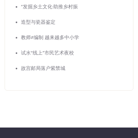
“发掘乡土文化·助推乡村振
造型与瓷器鉴定
教师≠编制 越来越多中小学
试水“线上”市民艺术夜校
故宫邮局落户紫禁城