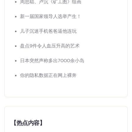
周思聪、卢沉《矿工图》组画
新一届国家领导人选举产生！
儿子沉迷手机爸爸逼他连玩
盘点9件令人血压升高的艺术
日本突然声称多出7000余小岛
你的隐私数据正在网上裸奔
【热点内容】