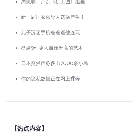
周思聪、卢沉《矿工图》组画
新一届国家领导人选举产生！
儿子沉迷手机爸爸逼他连玩
盘点9件令人血压升高的艺术
日本突然声称多出7000余小岛
你的隐私数据正在网上裸奔
【热点内容】