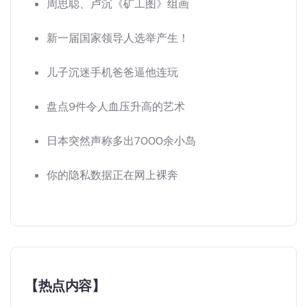
周思聪、卢沉《矿工图》组画
新一届国家领导人选举产生！
儿子沉迷手机爸爸逼他连玩
盘点9件令人血压升高的艺术
日本突然声称多出7000余小岛
你的隐私数据正在网上裸奔
【热点内容】