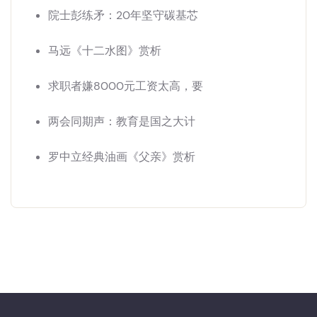
院士彭练矛：20年坚守碳基芯
马远《十二水图》赏析
求职者嫌8000元工资太高，要
两会同期声：教育是国之大计
罗中立经典油画《父亲》赏析