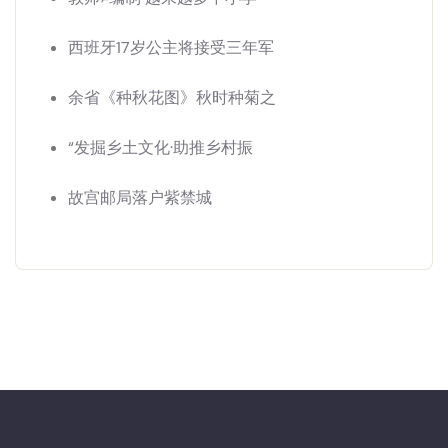
西班牙17岁公主将接受三年军
余省《种秋花图》秋时种菊之
“发掘乡土文化·助推乡村振
故宫邮局落户紫禁城