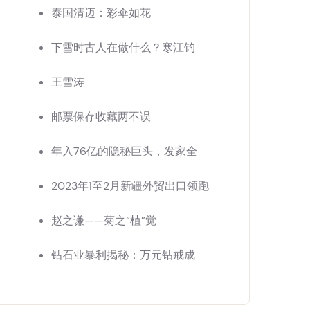
泰国清迈：彩伞如花
下雪时古人在做什么？寒江钓
王雪涛
邮票保存收藏两不误
年入76亿的隐秘巨头，发家全
2023年1至2月新疆外贸出口领跑
赵之谦——菊之“植”觉
钻石业暴利揭秘：万元钻戒成