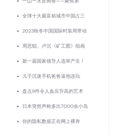
一山一水皆画卷——聚焦第
全球十大最富裕城市中国占三
2023秋冬中国国际时装周带动
周思聪、卢沉《矿工图》组画
新一届国家领导人选举产生！
儿子沉迷手机爸爸逼他连玩
盘点9件令人血压升高的艺术
日本突然声称多出7000余小岛
你的隐私数据正在网上裸奔