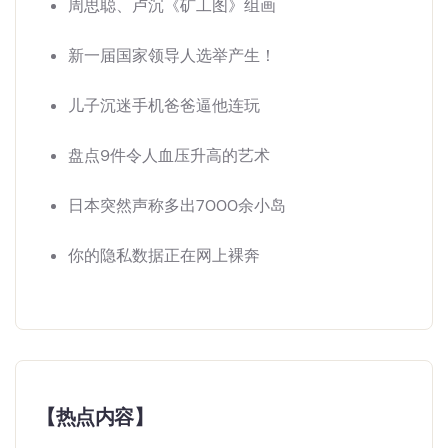
周思聪、卢沉《矿工图》组画
新一届国家领导人选举产生！
儿子沉迷手机爸爸逼他连玩
盘点9件令人血压升高的艺术
日本突然声称多出7000余小岛
你的隐私数据正在网上裸奔
【热点内容】