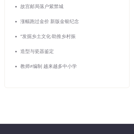
故宫邮局落户紫禁城
涨幅跑过金价 新版金银纪念
“发掘乡土文化·助推乡村振
造型与瓷器鉴定
教师≠编制 越来越多中小学