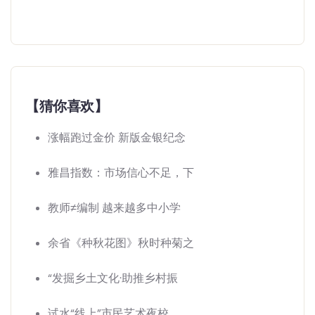
【猜你喜欢】
涨幅跑过金价 新版金银纪念
雅昌指数：市场信心不足，下
教师≠编制 越来越多中小学
余省《种秋花图》秋时种菊之
“发掘乡土文化·助推乡村振
试水“线上”市民艺术夜校