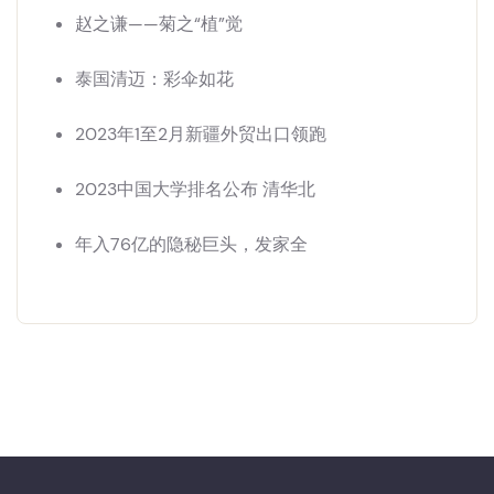
赵之谦——菊之“植”觉
泰国清迈：彩伞如花
2023年1至2月新疆外贸出口领跑
2023中国大学排名公布 清华北
年入76亿的隐秘巨头，发家全