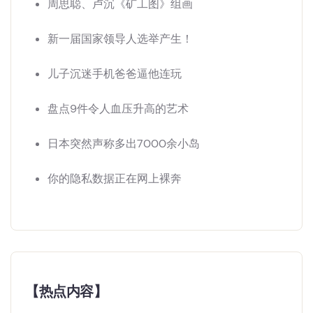
周思聪、卢沉《矿工图》组画
新一届国家领导人选举产生！
儿子沉迷手机爸爸逼他连玩
盘点9件令人血压升高的艺术
日本突然声称多出7000余小岛
你的隐私数据正在网上裸奔
【热点内容】