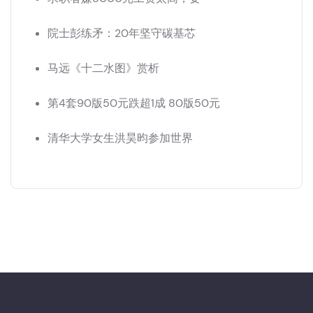
院士彭练矛：20年坚守碳基芯
马远《十二水图》赏析
第4套90版50元跌超1成 80版50元
清华大学女生洪昊昀参加世界