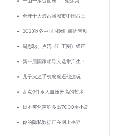
一山一水皆画卷——聚焦第
全球十大最富裕城市中国占三
2023秋冬中国国际时装周带动
周思聪、卢沉《矿工图》组画
新一届国家领导人选举产生！
儿子沉迷手机爸爸逼他连玩
盘点9件令人血压升高的艺术
日本突然声称多出7000余小岛
你的隐私数据正在网上裸奔