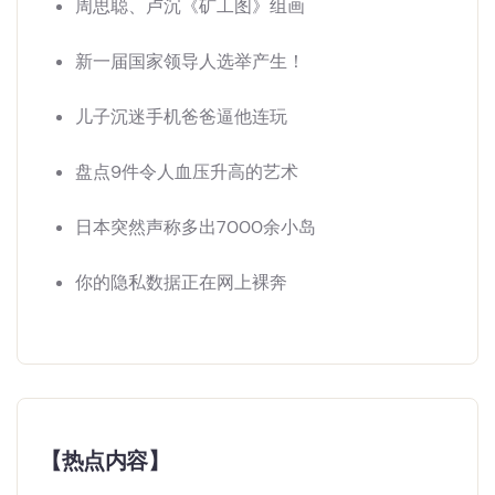
周思聪、卢沉《矿工图》组画
新一届国家领导人选举产生！
儿子沉迷手机爸爸逼他连玩
盘点9件令人血压升高的艺术
日本突然声称多出7000余小岛
你的隐私数据正在网上裸奔
【热点内容】